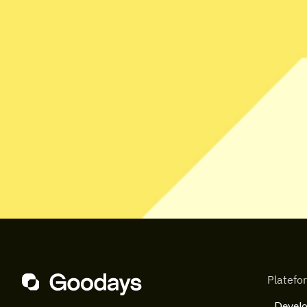
Platefo
Develo