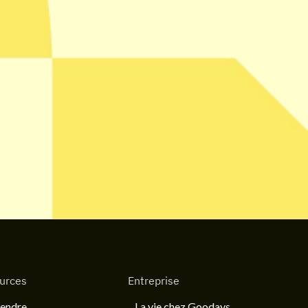
urces
Entreprise
endre
La vie chez Goodays