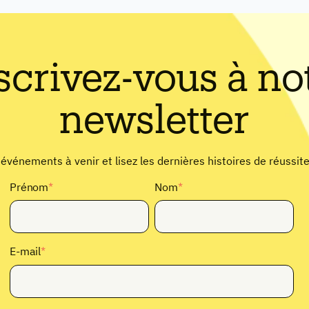
scrivez-vous à no
newsletter
vénements à venir et lisez les dernières histoires de réussite
Prénom
*
Nom
*
E-mail
*