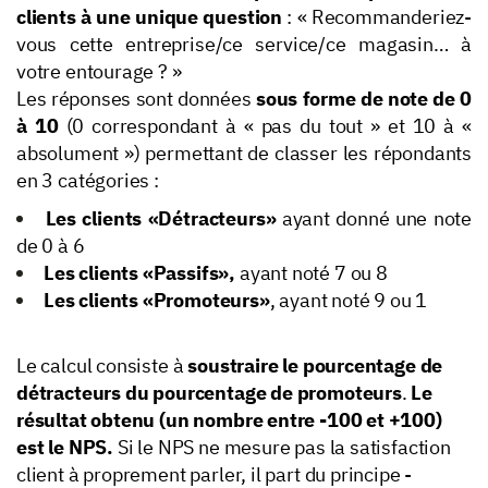
clients
à une unique question
: « Recommanderiez-
vous cette entreprise/ce service/ce magasin… à
votre entourage ? »
Les réponses sont données
sous forme de note de 0
à 10
(0 correspondant à « pas du tout » et 10 à «
absolument ») permettant de classer les répondants
en 3 catégories :
Les clients «Détracteurs»
ayant donné une note
de 0 à 6
Les clients «Passifs»,
ayant noté 7 ou 8
Les clients «Promoteurs»
, ayant noté 9 ou 1
Le calcul consiste à
soustraire le pourcentage de
détracteurs du pourcentage de promoteurs
.
Le
résultat obtenu (un nombre entre -100 et +100)
est le NPS.
Si le NPS ne mesure pas la satisfaction
client à proprement parler, il part du principe -