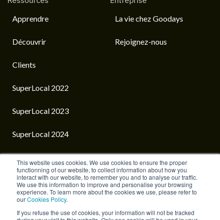
Ressources
Entreprise
Apprendre
La vie chez Goodays
Découvrir
Rejoignez-nous
Clients
SuperLocal 2022
SuperLocal 2023
SuperLocal 2024
This website uses cookies. We use cookies to ensure the proper
functionning of our website, to collect information about how you
interact with our website, to remember you and to analyse our traffic.
French
We use this information to improve and personalise your browsing
experience. To learn more about the cookies we use, please refer to
our
Cookies Policy
.
Accueil
La vie chez Goodays
Mentions Légales
If you refuse the use of cookies, your information will not be tracked
during your visit to this website. Only one cookie will be used in your