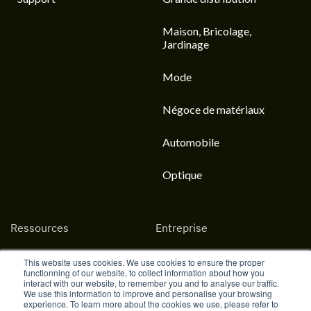
Maison, Bricolage,
Jardinage
Mode
Négoce de matériaux
Automobile
Optique
Ressources
Entreprise
Apprendre
La vie chez Goodays
This website uses cookies. We use cookies to ensure the proper
functionning of our website, to collect information about how you
interact with our website, to remember you and to analyse our traffic.
Découvrir
Rejoignez-nous
We use this information to improve and personalise your browsing
experience. To learn more about the cookies we use, please refer to