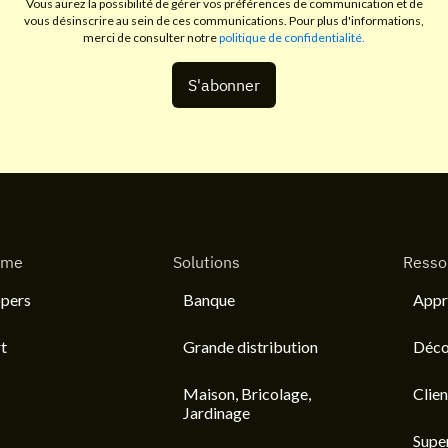
Vous aurez la possibilité de gérer vos préférences de communication et de
vous désinscrire au sein de ces communications. Pour plus d'informations,
merci de consulter notre
politique de confidentialité.
rme
Solutions
Resso
pers
Banque
Appr
t
Grande distribution
Déco
Maison, Bricolage,
Clien
Jardinage
Supe