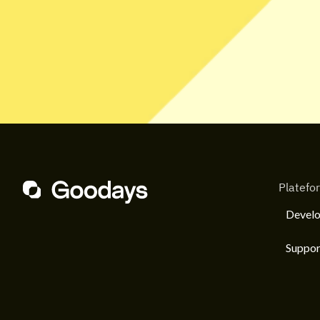
Platefo
Develo
Suppor