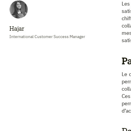
Les
sat
chi
coll
Hajar
mes
International Customer Success Manager
sati
P
Le 
per
coll
Ces
per
d’ac