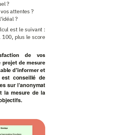
uel ?
 vos attentes ?
'idéal ?
ul est le suivant :
 100, plus le score
sfaction de vos
e projet de mesure
sable d’informer et
l est conseillé de
pes sur l’anonymat
et la mesure de la
objectifs.