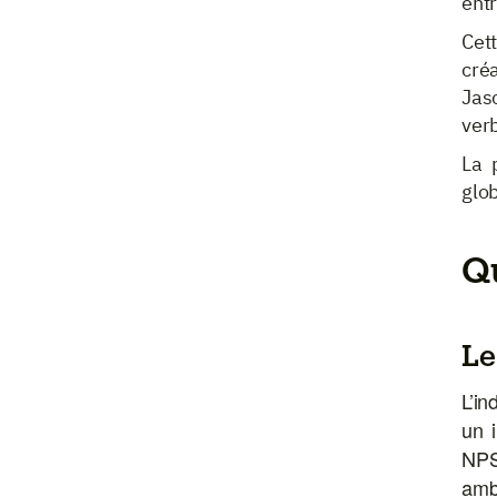
entr
Cet
créa
Jas
verb
La 
glob
Qu
Le
L’in
un i
NPS
amb