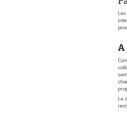
Pa
Les
inte
poss
A
Con
col
sem
cha
prog
La 
rec