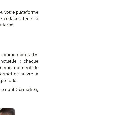
 ou votre plateforme
ux collaborateurs la
interne.
es commentaires des
nctuelle : chaque
u même moment de
permet de suivre la
 période.
énement (formation,