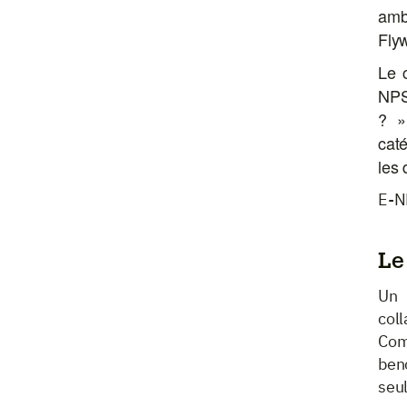
amb
Flyw
Le 
NPS
? »
caté
les 
E-N
Le
Un 
coll
Com
ben
seul