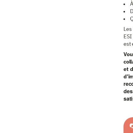
À
D
Q
Les 
ESI 
est 
Vo
col
et 
d’i
rec
des
sati