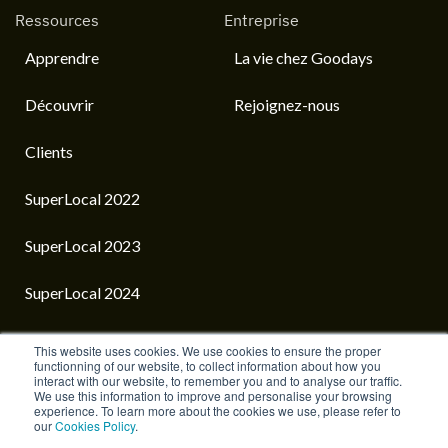
Ressources
Entreprise
Apprendre
La vie chez Goodays
Découvrir
Rejoignez-nous
Clients
SuperLocal 2022
SuperLocal 2023
SuperLocal 2024
This website uses cookies. We use cookies to ensure the proper
functionning of our website, to collect information about how you
interact with our website, to remember you and to analyse our traffic.
French
We use this information to improve and personalise your browsing
experience. To learn more about the cookies we use, please refer to
our
Cookies Policy
.
Accueil
La vie chez Goodays
Mentions Légales