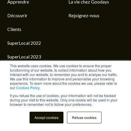
Apprendre
La vie chez Goodays
Découvrir
Rejoignez-nous
Clients
SuperLocal 2022
SuperLocal 2023
This website uses cookies. We use cookies to ensure the proper
SuperLocal 2024
functionning of our website, to collect information about how you
interact with our website, to remember you and to analyse our traffic.
We use this information to improve and personalise your browsing
experience. To learn more about the cookies we use, please refer to
our
Cookies Policy
.
If you refuse the use of cookies, your information will not be tracked
French
during your visit to this website. Only one cookie will be used in your
browser to remember not to follow your preferences.
Accueil
La vie chez Goodays
Mentions Légales
Accept cookies
Refuse cookies