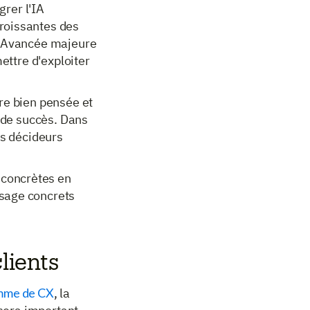
grer l'IA
roissantes des
e. Avancée majeure
mettre d'exploiter
re bien pensée et
é de succès. Dans
es décideurs
concrètes en
usage concrets
clients
ramme de CX
, la