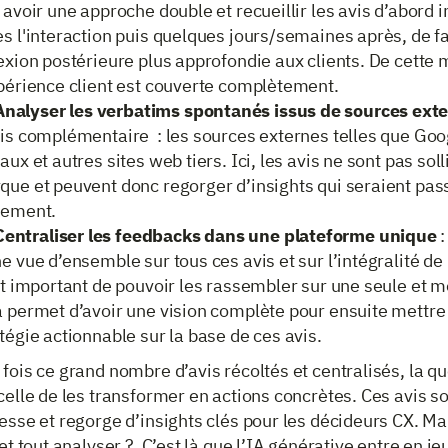
 avoir une approche double et recueillir les avis d’abor
s l'interaction puis quelques jours/semaines après, de f
exion postérieure plus approfondie aux clients. De cette 
xpérience client est couverte complètement.
Analyser les verbatims spontanés issus de sources ext
vis complémentaire : les sources externes telles que Goo
aux et autres sites web tiers. Ici, les avis ne sont pas soll
que et peuvent donc regorger d’insights qui seraient pas
rement.
Centraliser les feedbacks dans une plateforme unique
:
e vue d’ensemble sur tous ces avis et sur l’intégralité de 
est important de pouvoir les rassembler sur une seule et
a permet d’avoir une vision complète pour ensuite mettre
tégie actionnable sur la base de ces avis.
fois ce grand nombre d’avis récoltés et centralisés, la q
celle de les transformer en actions concrètes. Ces avis s
esse et regorge d’insights clés pour les décideurs CX. M
 et tout analyser ? C’est là que l’IA générative entre en j