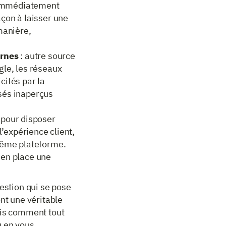
d immédiatement
açon à laisser une
manière,
ernes
: autre source
gle, les réseaux
icités par la
sés inaperçus
 pour disposer
l’expérience client,
 même plateforme.
 en place une
uestion qui se pose
ont une véritable
ais comment tout
eu en vous