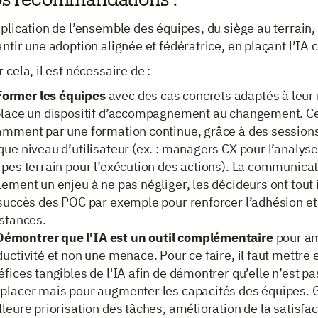
s recommandations :
plication de l’ensemble des équipes, du siège au terrain,
ntir une adoption alignée et fédératrice, en plaçant l’IA
 cela, il est nécessaire de :
Former les équipes
avec des cas concrets adaptés à leur 
place un dispositif d’accompagnement au changement. C
amment par une formation continue, grâce à des session
ue niveau d’utilisateur (ex. : managers CX pour l’analyse
pes terrain pour l’exécution des actions). La communicat
ement un enjeu à ne pas négliger, les décideurs ont tout i
succès des POC par exemple pour renforcer l’adhésion et 
istances.
Démontrer que l'IA est un outil complémentaire
pour am
uctivité et non une menace. Pour ce faire, il faut mettre 
fices tangibles de l'IA afin de démontrer qu’elle n’est pa
placer mais pour augmenter les capacités des équipes. 
leure priorisation des tâches, amélioration de la satisfact