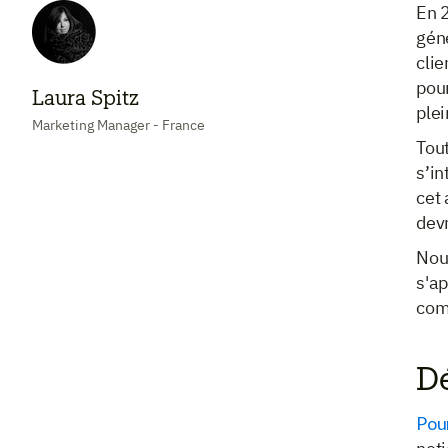
En 2
gén
cli
pour
Laura Spitz
plei
Marketing Manager - France
Tout
s’in
cet 
devr
Nou
s'a
co
Dé
Pour