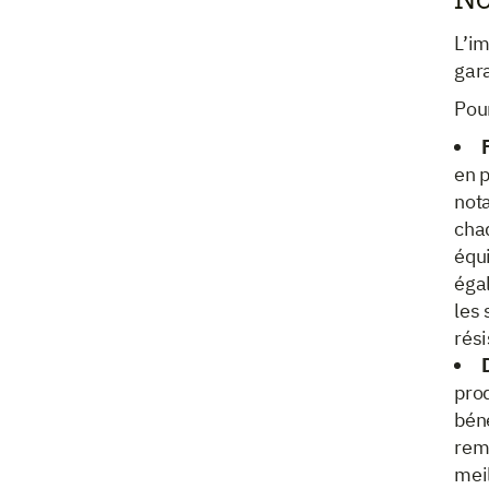
No
L’im
gara
Pour
en 
not
chaq
équi
égal
les 
rés
prod
béné
rem
meil