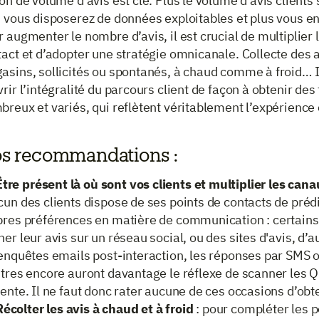
on de volume d’avis est clé. Plus le volume d’avis clients
 vous disposerez de données exploitables et plus vous en 
 augmenter le nombre d’avis, il est crucial de multiplier 
act et d’adopter une stratégie omnicanale. Collecte des a
sins, sollicités ou spontanés, à chaud comme à froid… Il
rir l’intégralité du parcours client de façon à obtenir des
reux et variés, qui reflètent véritablement l’expérience 
s recommandations :
Être présent là où sont vos clients et multiplier les can
un des clients dispose de ses points de contacts de prédi
pres préférences en matière de communication : certains
er leur avis sur un réseau social, ou des sites d'avis, d’a
enquêtes emails post-interaction, les réponses par SMS o
utres encore auront davantage le réflexe de scanner les 
ente. Il ne faut donc rater aucune de ces occasions d’obte
Récolter les avis à chaud et à froid
: pour compléter les po