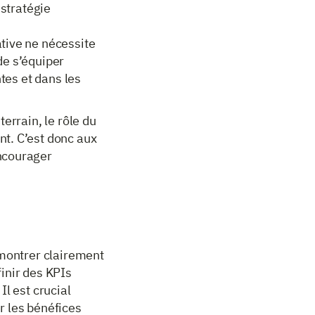
 stratégie
ative ne nécessite
 de s’équiper
ntes et dans les
errain, le rôle du
t. C’est donc aux
ncourager
émontrer clairement
inir des KPIs
l est crucial
r les bénéfices