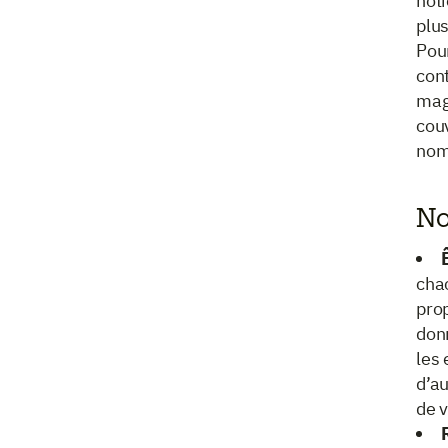
noti
plus
Pour
cont
maga
couv
nomb
No
chac
pro
donn
les 
d’a
de v