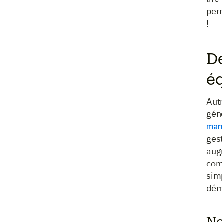
per
!
Dé
é
Autr
gén
man
gest
aug
comm
simp
dém