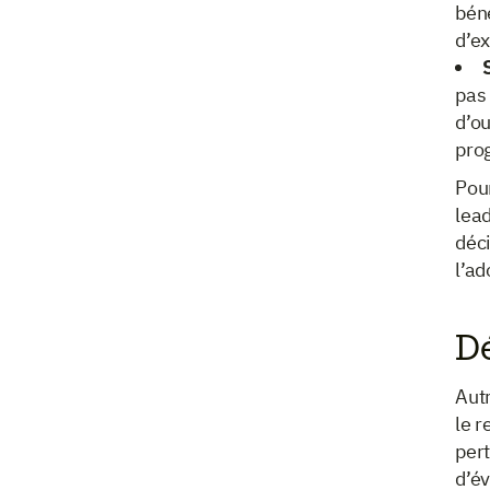
béné
d’ex
pas 
d’ou
pro
Pour
lea
déc
l’ad
Dé
Autr
le r
pert
d’é