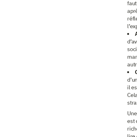
faut
aprè
réfl
l’e
d’a
soci
mar
aut
d’un
il 
Cel
stra
Une 
est 
rich
lire