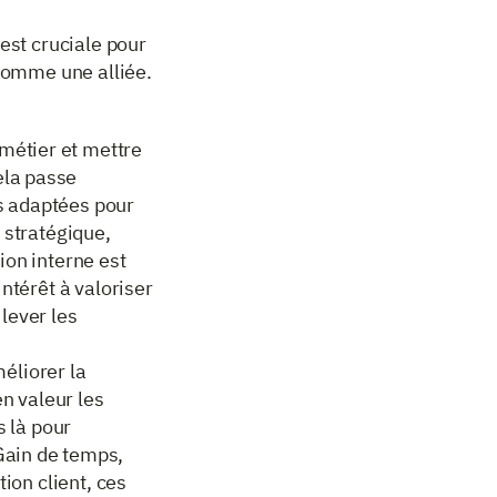
 est cruciale pour
 comme une alliée.
métier et mettre
ela passe
s adaptées pour
 stratégique,
ion interne est
ntérêt à valoriser
lever les
éliorer la
en valeur les
s là pour
Gain de temps,
ion client, ces