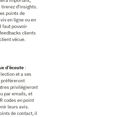
 sera important,
tirerez d’insights.
les points de
vis en ligne ou en
 faut pouvoir
 feedbacks clients
client vécue.
aux d’écoute
:
lection et a ses
 préféreront
utres privilégieront
u par emails, et
QR codes en point
nir leurs avis.
ints de contact, il