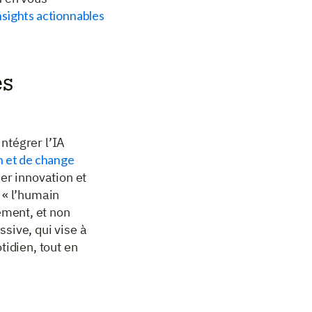
sights actionnables
es
intégrer l’IA
on et de change
uer innovation et
 « l’humain
ment, et non
sive, qui vise à
tidien, tout en