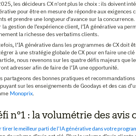
025, les décideurs CX n'ont plus le choix : ils doivent inté
érative pour être en mesure de répondre aux exigences c
ents et prendre une longueur d'avance sur la concurrenc
 la gestion de l’expérience client, l’IA générative va per
nement la richesse des verbatims clients.
efois, l’IA générative dans les programmes de CX doit êt
tégrer à une stratégie globale de CX pour en faire une cl
article, nous revenons sur les quatre défis majeurs que l
ont adresser afin de faire de l’IA une opportunité.
s partageons des bonnes pratiques et recommandations 
ppuyant sur les enseignements de Goodays et des cas d’
mme
Monoprix
.
fi n°1 : la volumétrie des avis 
 tirer le meilleur parti de l’IA générative dans votre prog